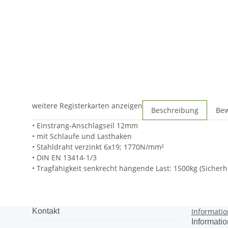
weitere Registerkarten anzeigen
Beschreibung
Be
• Einstrang-Anschlagseil 12mm
• mit Schlaufe und Lasthaken
• Stahldraht verzinkt 6x19; 1770N/mm²
• DIN EN 13414-1/3
• Tragfähigkeit senkrecht hängende Last: 1500kg (Sicherhe
Kontakt
Informati
Informati