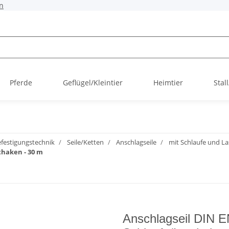
n
Pferde
Geflügel/Kleintier
Heimtier
Stal
festigungstechnik
Seile/Ketten
Anschlagseile
mit Schlaufe und L
thaken - 30 m
Anschlagseil DIN E