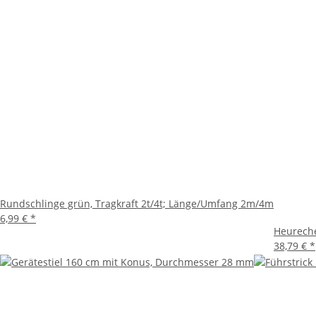
Rundschlinge grün, Tragkraft 2t/4t; Länge/Umfang 2m/4m
6,99 €
*
Heureche
38,79 €
*